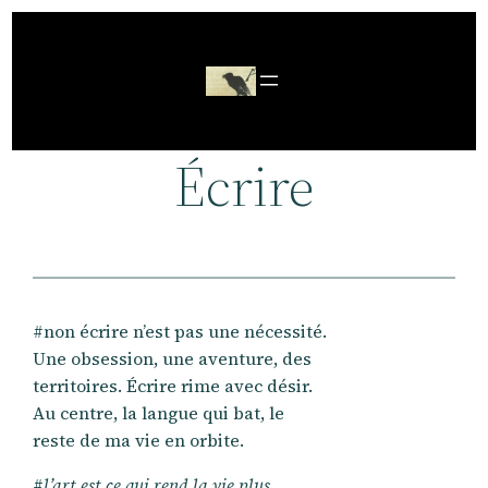
Aller
au
contenu
Écrire
#non écrire n’est pas une nécessité.
Une obsession, une aventure, des
territoires. Écrire rime avec désir.
Au centre, la langue qui bat, le
reste de ma vie en orbite.
#
l’art est ce qui rend la vie plus