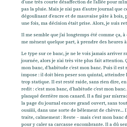
d’une très courte désaffection de l’allée pour m’i
pas la pluie. Mais je n’ai pas d’autre journal que
dégoulinant d’encre et de mauvaise pâte à bois, p
une fois, ma décision était prise. Alors, je suis r
Il me semble que j’ai longtemps été comme ça, à 
me mènent quelque part, à prendre des heures à 
Le type sur ce banc, je ne le vois jamais arriver ra
journée, alors je n’ai très vite plus fait attention.
mon banc, d’habitude c’est mon banc. Puis il est
impose : il doit bien peser son quintal, atteindre
trop statique. Il est resté raide, sans rien dire, 
redit : c’est mon banc, d’habitude c’est mon banc.
planqué derrière mon canard. Il a fini par m’arrac
la page du journal encore grand ouvert, sans toutef
ouuiiii, dans une sorte de bêlement de chèvre… Il
traite, calmement : Reste – mais c’est mon banc d’
pour y caler sa carcasse encombrante. Il a dû sentir