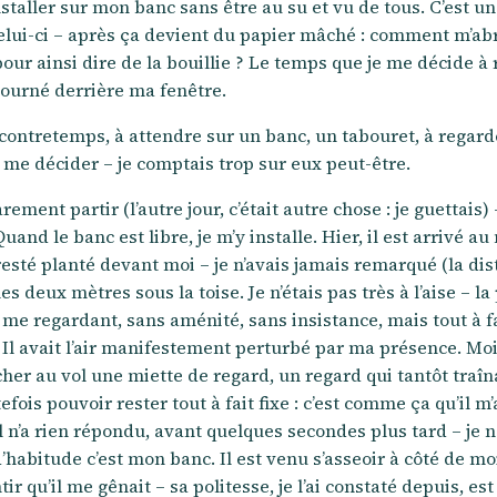
nstaller sur mon banc sans être au su et vu de tous. C’est un
 celui-ci – après ça devient du papier mâché : comment m’abr
our ainsi dire de la bouillie ? Le temps que je me décide à 
etourné derrière ma fenêtre.
contretemps, à attendre sur un banc, un tabouret, à regard
me décider – je comptais trop sur eux peut-être.
rement partir (l’autre jour, c’était autre chose : je guettais)
 Quand le banc est libre, je m’y installe. Hier, il est arrivé a
 resté planté devant moi – je n’avais jamais remarqué (la 
 les deux mètres sous la toise. Je n’étais pas très à l’aise 
en me regardant, sans aménité, sans insistance, mais tout à f
 Il avait l’air manifestement perturbé par ma présence. Moi je
her au vol une miette de regard, un regard qui tantôt traînai
ois pouvoir rester tout à fait fixe : c’est comme ça qu’il m’a 
 n’a rien répondu, avant quelques secondes plus tard – je ne
habitude c’est mon banc. Il est venu s’asseoir à côté de moi
 qu’il me gênait – sa politesse, je l’ai constaté depuis, est e