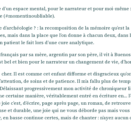
d’un espace mental, pour le narrateur et pour moi-même : 
re (#momentinoubliable).
d’archéologie ? : la recomposition de la mémoire qu’est la 
s, mais dans la place que l’on donne à chacun deux, dans la
 patient le fait lors d’une cure analytique.
rançais par sa mère, argentin par son père, il vit à Buenos 
t bel et bien pour le narrateur un changement de vie, d’ho
her. Il est comme cet enfant difforme et disgracieux qu’on 
’attention, de soins et de patience. Il m’a fallu plus de temp
 Délaissant progressivement mon activité de chroniqueur li
’une certaine manière, véritablement entré en écriture en… l’é
le joie c’est, d’écrire, page après page, un roman, de retrouv
se et durable, une joie qui ne vous déborde pas mais vous go
, en basse continue certes, mais de chanter : n’ayez aucun d