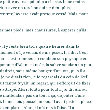
e petite averse qui m’en a chassé. Je ne crains
iter avec un torchon qui ne tient plus,
rentrer, l’averse avait presque cessé. Mais, pour
er mes pieds, mes chaussures, à espérer qu’ils
 – il y reste bien trois quatre heures dans la
u moment où je venais de me poser. Il a dit : C’est
distance est trompeuse) combien son physique en
– la pomme d’Adam coincée, la salive soudain un peu
ait droit, sans même bouger d’un iota, puis il a
 ne disais rien, je le regardais du coin de l’œil,
t tantôt fuyait, un regard qui s’efforçait de fixer
attrapé. Alors, foutu pour foutu, j’ai dit Ah, oui
 m’attendais pas du tout à ça, d’ajouter d’une
. Je me suis poussé un peu. Il avait juste la place
xemplaire. Alors, il m’a mis à l’aise. Il a