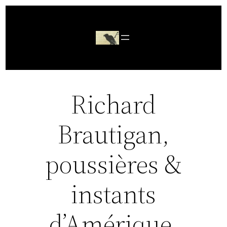
Aller
au
contenu
Richard
Brautigan,
poussières &
instants
d’Amérique.